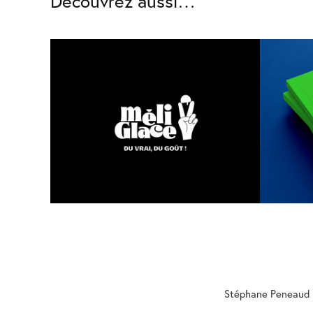
Découvrez aussi…
Méliglace - Branding
La 
Stéphane Peneaud 