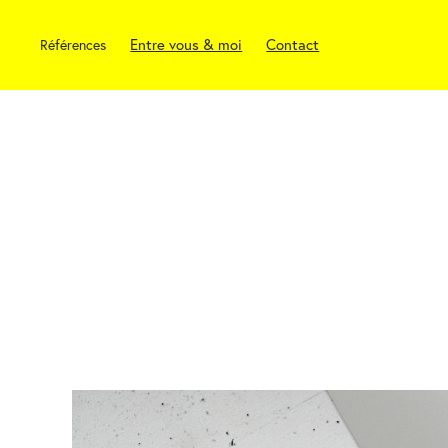
Entre vous & moi
Contact
Références